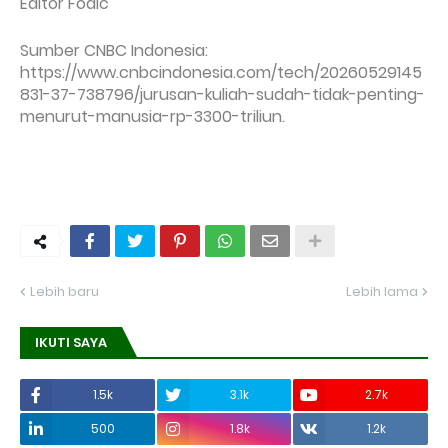
Editor Fodic
Sumber CNBC Indonesia:
https://www.cnbcindonesia.com/tech/20260529145
831-37-738796/jurusan-kuliah-sudah-tidak-penting-
menurut-manusia-rp-3300-triliun.
Lebih baru
Lebih lama
IKUTI SAYA
1.5k
3.1k
2.7k
500
1.8k
1.2k